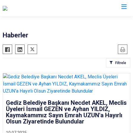
Kütahya
Haberler
Altıntaş
Gediz
Aslanapa
Hisarcık
Filtrele
Çavdarhisar
Pazarlar
Domaniç
Şaphane
Dumlupınar
Simav
Emet
Tavşanlı
Gediz Belediye Başkanı Necdet AKEL, Meclis
Üyeleri İsmail GEZEN ve Ayhan YILDIZ,
Kaymakamımız Sayın Emrah UZUN'a Hayırlı
Olsun Ziyaretinde Bulundular
10.07.2025