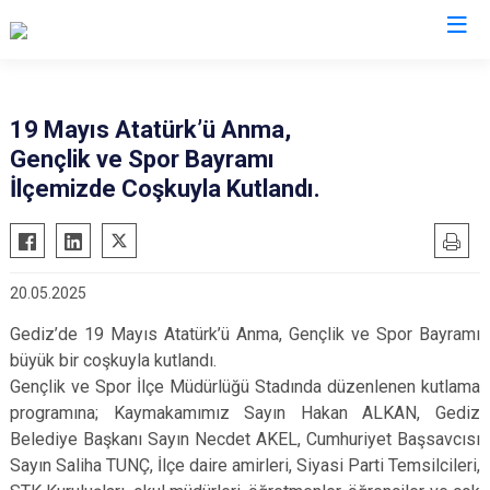
Kütahya
19 Mayıs Atatürk’ü Anma,
Gençlik ve Spor Bayramı
Altıntaş
Gediz
İlçemizde Coşkuyla Kutlandı.
Aslanapa
Hisarcık
Çavdarhisar
Pazarlar
Domaniç
Şaphane
20.05.2025
Dumlupınar
Simav
Gediz’de 19 Mayıs Atatürk’ü Anma, Gençlik ve Spor Bayramı
Emet
Tavşanlı
büyük bir coşkuyla kutlandı.
Gençlik ve Spor İlçe Müdürlüğü Stadında düzenlenen kutlama
programına; Kaymakamımız Sayın Hakan ALKAN, Gediz
Belediye Başkanı Sayın Necdet AKEL, Cumhuriyet Başsavcısı
Sayın Saliha TUNÇ, İlçe daire amirleri, Siyasi Parti Temsilcileri,