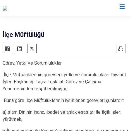
Kütahya
İlçe Müftülüğü
Altıntaş
Gediz
Aslanapa
Hisarcık
Görev, Yetki Ve Sorumluluklar
Çavdarhisar
Pazarlar
Domaniç
Şaphane
İlçe Müftülüklerinin görevleri, yetki ve sorumlulukları Diyanet
İşleri Başkanlığı Taşra Teşkilatı Görev ve Çalışma
Dumlupınar
Simav
Yönergesinden tespit edilmiştir.
Emet
Tavşanlı
Buna göre İlçe Müftülüklerinin belirlenen görevleri şunlardır:
a)İslam Dininin inanç, ibadet ve ahlak esasları ile ilgili işleri
yürütmek,
b)İbadet yerleri ile Kur’an Kurslarını yönetmek, düzenlemek ve