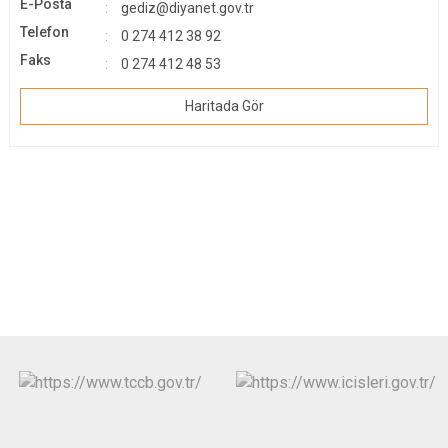
E-Posta
gediz@diyanet.gov.tr
Telefon
0 274 412 38 92
Faks
0 274 412 48 53
Haritada Gör