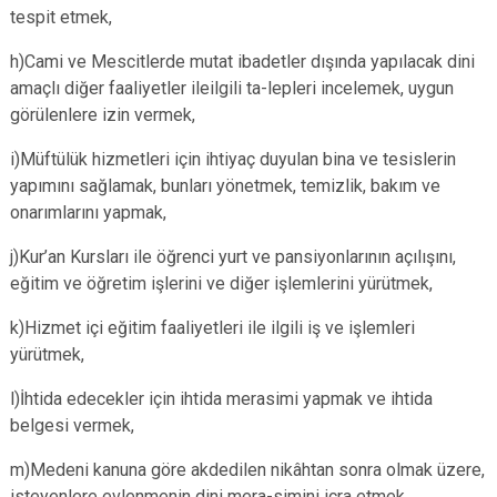
tespit etmek,
h)Cami ve Mescitlerde mutat ibadetler dışında yapılacak dini
amaçlı diğer faaliyetler ileilgili ta-lepleri incelemek, uygun
görülenlere izin vermek,
i)Müftülük hizmetleri için ihtiyaç duyulan bina ve tesislerin
yapımını sağlamak, bunları yönetmek, temizlik, bakım ve
onarımlarını yapmak,
j)Kur’an Kursları ile öğrenci yurt ve pansiyonlarının açılışını,
eğitim ve öğretim işlerini ve diğer işlemlerini yürütmek,
k)Hizmet içi eğitim faaliyetleri ile ilgili iş ve işlemleri
yürütmek,
l)İhtida edecekler için ihtida merasimi yapmak ve ihtida
belgesi vermek,
m)Medeni kanuna göre akdedilen nikâhtan sonra olmak üzere,
isteyenlere evlenmenin dini mera-simini icra etmek,