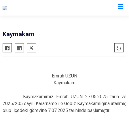
Kütahya
Kaymakam
Altıntaş
Gediz
Aslanapa
Hisarcık
Çavdarhisar
Pazarlar
Domaniç
Şaphane
Emrah UZUN
Dumlupınar
Simav
Kaymakam
Emet
Tavşanlı
Kaymakamımız Emrah UZUN
27
.05.2025 tarih ve
2025/205 sayılı Kararname ile Gediz Kaymakamlığına atanmış
olup İlçedeki görevine 7.07.2025 tarihinde başlamıştır.