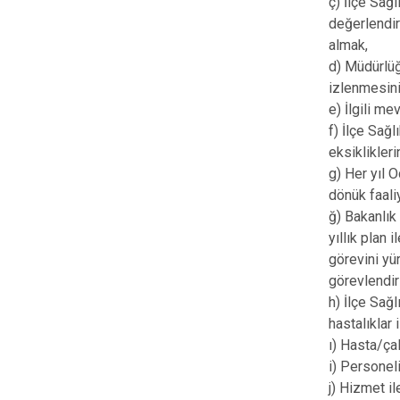
ç) İlçe Sağ
değerlendir
almak,
d) Müdürlüğ
izlenmesini
e) İlgili me
f) İlçe Sağ
eksiklikler
g) Her yıl 
dönük faali
ğ) Bakanlık
yıllık plan
görevini yü
görevlendir
h) İlçe Sağl
hastalıklar
ı) Hasta/çal
i) Personel
j) Hizmet il