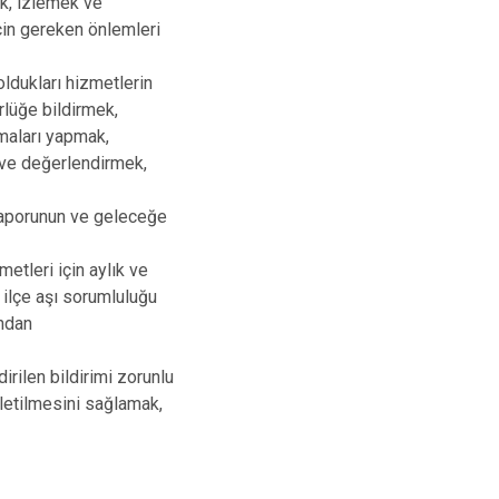
ek, izlemek ve
Simav
için gereken önlemleri
Tavşanlı
oldukları hizmetlerin
rlüğe bildirmek,
şmaları yapmak,
k ve değerlendirmek,
 raporunun ve geleceğe
etleri için aylık ve
 ilçe aşı sorumluluğu
ından
irilen bildirimi zorunlu
iletilmesini sağlamak,