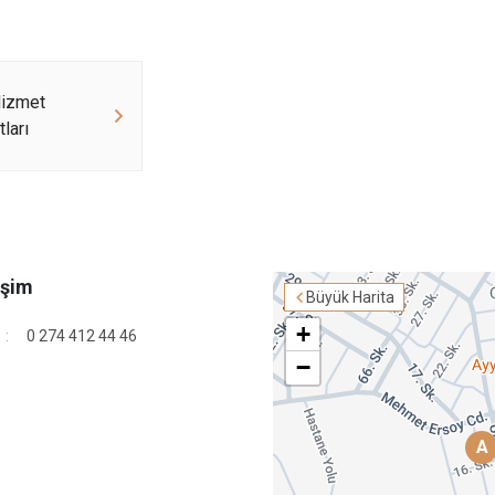
izmet
ları
işim
Büyük Harita
+
0 274 412 44 46
−
A