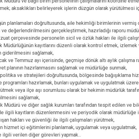
lık Müdürü ve bağlı birim personelinin çalışmalarını koordine etm
Dumlupınar
mek; aksaklıkları belirleyerek işlerin düzgün olarak yürütülmesi 
Emet
ün planlamaları doğrultusunda, aile hekimliği birimlerinin vermiş 
 ve değerlendirilmesini gerçekleştirmek, hazırladığı raporu müdü
vzuat çerçevesinde personelin sicil ve özlük hakları ile ilgili çalı
lık Müdürlüğünün kayıtlarını düzenli olarak kontrol etmek, izleme
in giderilmesini sağlamak,
Ocak ve Temmuz ayı içerisinde, geçmişe dönük altı aylık çalışma
yet planının hazırlanmasını sağlamak ve müdürlüğe sunmak,
 politika ve stratejileri doğrultusunda, bölgesinde bağışıklama hizm
 ile programları hazırlamak, bunları uygulamak ve uygulatmak üzere
rütmek veya ilçe aşı sorumlusu olarak bir hekimin müdürlük taraf
ilmesini sağlamak,
ık Müdürü ve diğer sağlık kurumları tarafından tespit edilen ve bild
 ile ilgili kayıtların düzenlenmesini ve periyodik olarak müdürlüğe 
ışan hakları ve güvenliği ile ilgili çalışmaları yürütmek,
in hizmet içi eğitimlerini planlamak, uygulamak veya uygulatmak,
e ilgili verilen diğer görevleri yapmak...