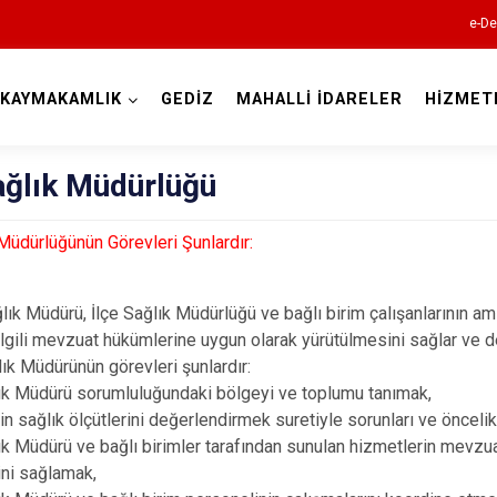
e-De
KAYMAKAMLIK
GEDİZ
MAHALLİ İDARELER
HİZMET
Kütahya
ağlık Müdürlüğü
 Müdürlüğünün Görevleri Şunlardır:
lık Müdürü, İlçe Sağlık Müdürlüğü ve bağlı birim çalışanlarının amir
 ilgili mevzuat hükümlerine uygun olarak yürütülmesini sağlar ve d
ğlık Müdürünün görevleri şunlardır:
Altıntaş
lık Müdürü sorumluluğundaki bölgeyi ve toplumu tanımak,
Aslanapa
in sağlık ölçütlerini değerlendirmek suretiyle sorunları ve önceli
Çavdarhisar
lık Müdürü ve bağlı birimler tarafından sunulan hizmetlerin mevzu
ini sağlamak,
Domaniç