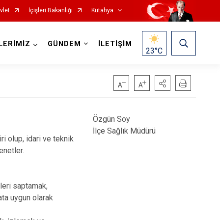
vlet
İçişleri Bakanlığı
Kütahya
LERİMİZ
GÜNDEM
İLETİŞİM
23
°C
Özgün Soy
İlçe Sağlık Müdürü
i olup, idari ve teknik
enetler.
Gediz
Hisarcık
kleri saptamak,
Pazarlar
ata uygun olarak
Şaphane