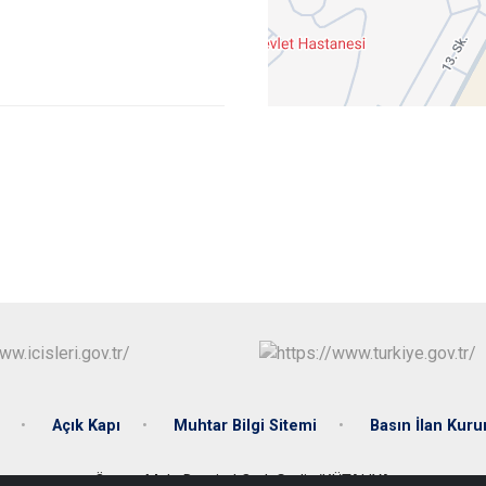
Açık Kapı
Muhtar Bilgi Sitemi
Basın İlan Kuru
Özyurt Mah. Demirel Cad. Gediz/KÜTAHYA